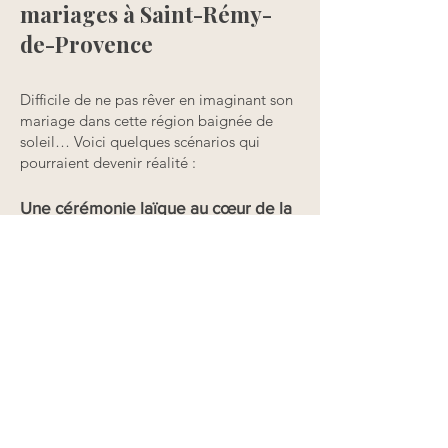
mariages à Saint-Rémy-
de-Provence
Difficile de ne pas rêver en imaginant son
mariage dans cette région baignée de
soleil… Voici quelques scénarios qui
pourraient devenir réalité :
Une cérémonie laïque au cœur de la
nature
Sous les cyprès centenaires ou à l’ombre
d’un figuier, dans une clairière ou au bord
d’un bassin provençal, la cérémonie prend
des allures de conte méditerranéen.
Un dîner en extérieur, entre
guirlandes et lavandes