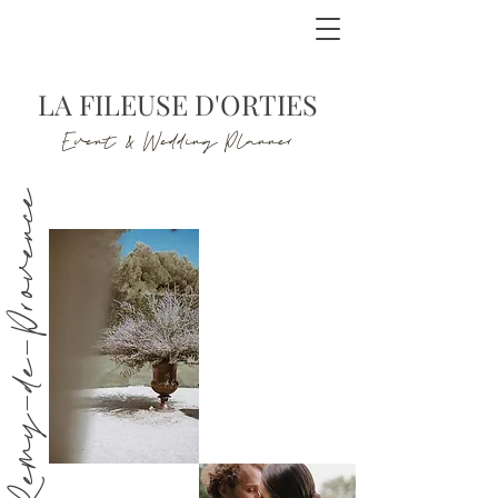
LA FILEUSE D'ORTIES
Event & Wedding Planner
aint-Remy-de-Provence