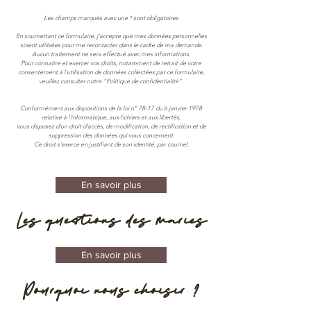
Les champs marqués avec une * sont obligatoires
En soumettant ce formulaire, j'accepte que mes données personnelles
soient utilisées pour me recontacter dans le cadre de ma demande.
Aucun traitement ne sera effectué avec mes informations.
Pour connaitre et exercer vos droits, notamment de retrait de votre
consentement à l'utilisation de données collectées par ce formulaire,
veuillez consulter notre "Politique de confidentialité".
Conformément aux dispositions de la loi n° 78-17 du 6 janvier 1978
relative à l'informatique, aux fichiers et aux libertés,
vous disposez d'un droit d'accès, de modification, de rectification et de
suppression des données qui vous concernent.
Ce droit s'exerce en justifiant de son identité, par courriel.
En savoir plus
Les questions des maries
En savoir plus
Pourquoi nous choisir ?