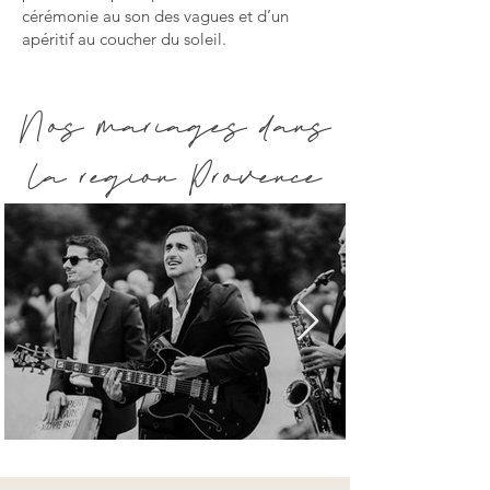
cérémonie au son des vagues et d’un
apéritif au coucher du soleil.
Nos mariages dans
la region Provence