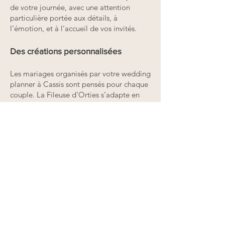
de votre journée, avec une attention
particulière portée aux détails, à
l’émotion, et à l’accueil de vos invités.
Des créations personnalisées
Les mariages organisés par votre wedding
planner à Cassis sont pensés pour chaque
couple. La Fileuse d’Orties s’adapte en
fonction des besoins du couple et des
préférences de lieux.
Les mariages pensés par
La Fileuse d’Orties à Cassis
Chaque mariage à Cassis est une histoire
singulière. Voici quelques exemples de
scénarios conçus par l’agence :
Mariage minimaliste et élégant dans une