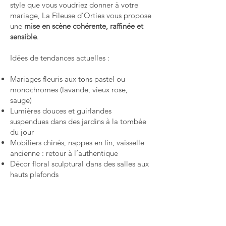
style que vous voudriez donner à votre
mariage, La Fileuse d’Orties vous propose
une
mise en scène cohérente, raffinée et
sensible
.
Idées de tendances actuelles :
Mariages fleuris aux tons pastel ou
monochromes (lavande, vieux rose,
sauge)
Lumières douces et guirlandes
suspendues dans des jardins à la tombée
du jour
Mobiliers chinés, nappes en lin, vaisselle
ancienne : retour à l’authentique
Décor floral sculptural dans des salles aux
hauts plafonds
Un service sur mesure
Avec La Fileuse d’Orties, rien n’est figé.