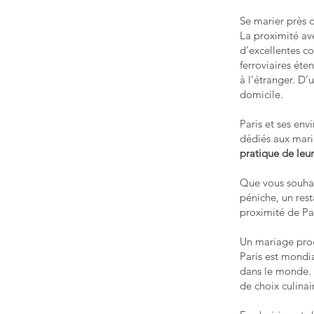
Se marier près 
La proximité a
d'excellentes c
ferroviaires éte
à l’étranger. D’
domicile.
Paris et ses env
dédiés aux maria
pratique de leu
Que vous souhai
péniche, un res
proximité de P
Un mariage proc
Paris est mondia
dans le monde. L
de choix culinai