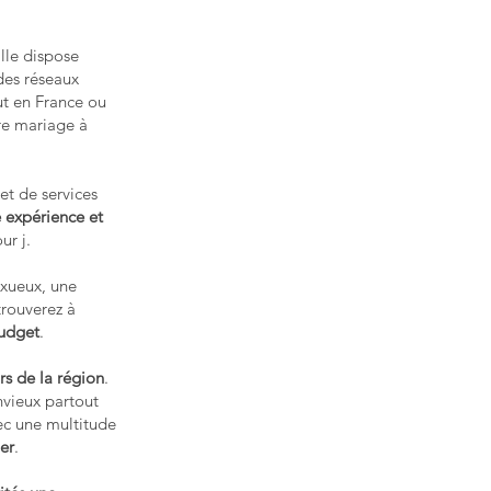
ille dispose
des réseaux
out en France ou
tre mariage à
 et de services
 expérience et
ur j.
uxueux, une
trouverez à
budget
.
urs de la région
.
nvieux partout
vec une multitude
ier
.