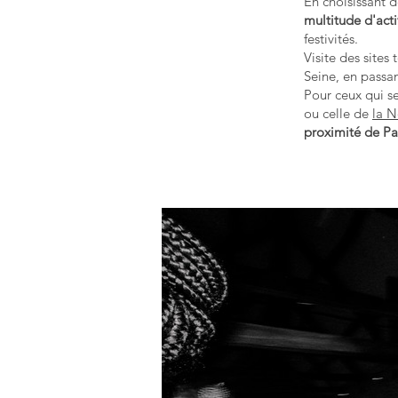
En choisissant d
multitude d'acti
festivités.
Visite des sites
Seine, en passa
Pour ceux qui se
ou celle de
la 
proximité de Par