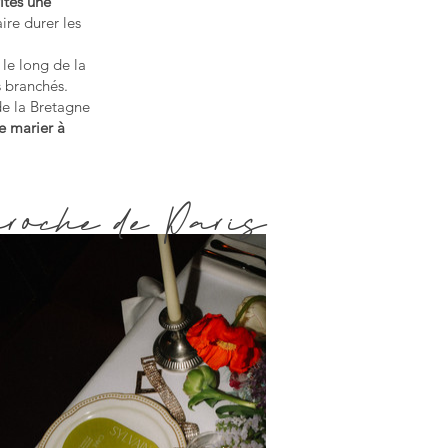
vités une
ire durer les
 le long de la
s branchés.
de la Bretagne
e marier à
roche de Paris