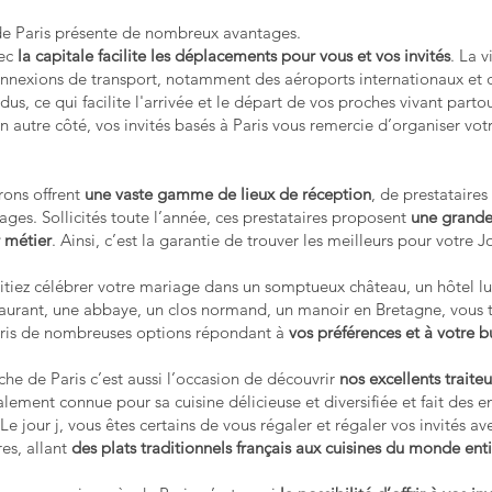
de Paris présente de nombreux avantages.
vec
la capitale facilite les déplacements pour vous et vos invités
. La v
onnexions de transport, notamment des aéroports internationaux et 
ndus, ce qui facilite l'arrivée et le départ de vos proches vivant part
un autre côté, vos invités basés à Paris vous remercie d’organiser vo
irons offrent
une vaste gamme de lieux de réception
, de prestataires
ges. Sollicités toute l’année, ces prestataires proposent
une grande
r métier
. Ainsi, c’est la garantie de trouver les meilleurs pour votre Jo
tiez célébrer votre mariage dans un somptueux château, un hôtel l
taurant, une abbaye, un clos normand, un manoir en Bretagne, vous 
aris de nombreuses options répondant à
vos préférences et à votre 
he de Paris c’est aussi l’occasion de découvrir
nos excellents traite
lement connue pour sa cuisine délicieuse et diversifiée et fait des e
e jour j, vous êtes certains de vous régaler et régaler vos invités a
res, allant
des plats traditionnels français aux cuisines du monde ent