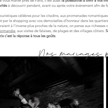
e vous marier près de Paris, c’est aussi
la possibilité d’offrir à vos in
vités
à découvrir pendant, avant ou après votre évènement afin de fa
 touristiques célèbres pour les citadins, aux promenades romantiques
nt par le shopping avec vos demoiselles d’honneur dans les quartier
raient à l’inverse plus proches de la nature, on pense aux richesses 
Normandie
, aux visites de falaises, de plages et des villages côtiers.
S
is c’est la réponse à tous les goûts
.
Nos mariages p