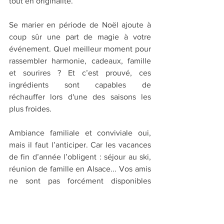
tout en originalité.
Se marier en période de Noël ajoute à 
coup sûr une part de magie à votre 
événement. Quel meilleur moment pour 
rassembler harmonie, cadeaux, famille 
et sourires ? Et c’est prouvé, ces 
ingrédients sont capables de 
réchauffer lors d'une des saisons les 
plus froides.
Ambiance familiale et conviviale oui, 
mais il faut l’anticiper. Car les vacances 
de fin d’année l’obligent : séjour au ski, 
réunion de famille en Alsace... Vos amis 
ne sont pas forcément disponibles 
autour de Noël, il est donc important de 
les prévenir très rapidement à l’avance 
afin qu’ils puissent bloquer la date.