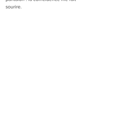
sourire.  
L'abeille LFDO
Si ces conseils vous ont plu et que vous 
souhaitez un accompagnement global 
et personnalisé sur l’ensemble de vos 