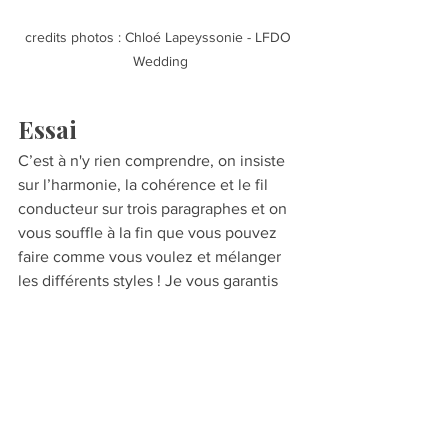
credits photos : Chloé Lapeyssonie - LFDO 
Wedding
Essai
C’est à n'y rien comprendre, on insiste 
sur l’harmonie, la cohérence et le fil 
conducteur sur trois paragraphes et on 
vous souffle à la fin que vous pouvez 
faire comme vous voulez et mélanger 
les différents styles ! Je vous garantis 
qu’avec un peu de pratique et de foi en 
ses idées, on finit par 
travailler sans filet 
et prendre des risques plus facilement. 
Essayez vos compositions, rejouez 
certains agencements, créez. Laissez-
vous porter par les modèles déposés et 