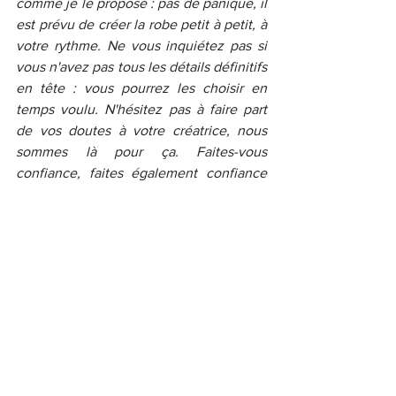
comme je le propose : pas de panique, il 
est prévu de créer la robe petit à petit, à 
votre rythme. Ne vous inquiétez pas si 
vous n'avez pas tous les détails définitifs 
en tête : vous pourrez les choisir en 
temps voulu. N'hésitez pas à faire part 
de vos doutes à votre créatrice, nous 
sommes là pour ça. Faites-vous 
confiance, faites également confiance 
aux professionnelles qui s'occupent de 
vous : elles connaissent leur métier. En 
bref : laissez-vous guider, ne vous 
mettez pas trop la pression, apprenez à 
vous faire confiance, et à vous faire 
plaisir, ce sont les clés importantes à 
retenir !