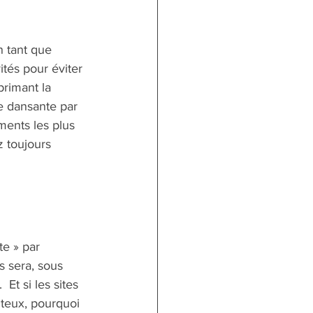
n tant que 
ités pour éviter 
rimant la 
e dansante par 
ents les plus 
 toujours 
te » par 
 sera, sous 
Et si les sites 
ûteux, pourquoi 