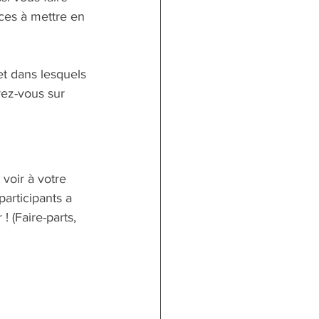
uces à mettre en 
t dans lesquels 
rez-vous sur 
voir à votre 
articipants a 
 (Faire-parts, 