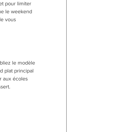
t pour limiter 
que le weekend 
de vous 
bliez le modèle 
 plat principal 
r aux écoles 
ert.    