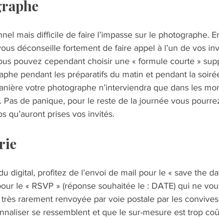
ographe  
nel mais difficile de faire l’impasse sur le photographe. E
ous déconseille fortement de faire appel à l’un de vos inv
Vous pouvez cependant choisir une « formule courte » supp
phe pendant les préparatifs du matin et pendant la soiré
nière votre photographe n’interviendra que dans les mom
 Pas de panique, pour le reste de la journée vous pourrez
 qu’auront prises vos invités.   
rie    
 digital, profitez de l’envoi de mail pour le « save the da
ur le « RSVP » (réponse souhaitée le : DATE) qui ne vous
 très rarement renvoyée par voie postale par les convives.  
onnaliser se ressemblent et que le sur-mesure est trop co